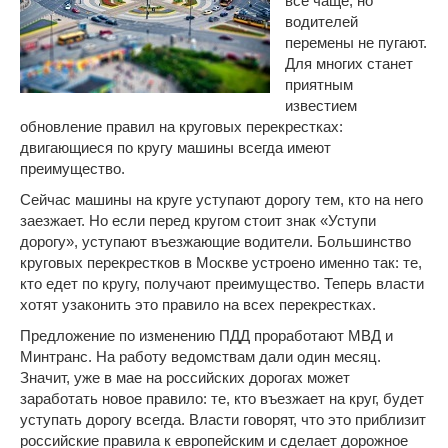
все чаще, но
водителей
перемены не пугают.
Для многих станет
приятным
известием
обновление правил на круговых перекрестках:
двигающиеся по кругу машины всегда имеют
преимущество.
Сейчас машины на круге уступают дорогу тем, кто на него
заезжает. Но если перед кругом стоит знак «Уступи
дорогу», уступают въезжающие водители. Большинство
круговых перекрестков в Москве устроено именно так: те,
кто едет по кругу, получают преимущество. Теперь власти
хотят узаконить это правило на всех перекрестках.
Предложение по изменению ПДД проработают МВД и
Минтранс. На работу ведомствам дали один месяц.
Значит, уже в мае на российских дорогах может
заработать новое правило: те, кто въезжает на круг, будет
уступать дорогу всегда. Власти говорят, что это приблизит
российские правила к европейским и сделает дорожное