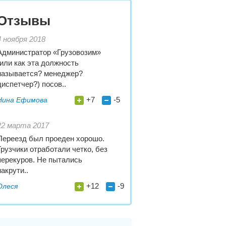
Отзывы
4 ноября 2018
Администратор «Грузовозим»
(или как эта должность
называется? менеджер?
диспетчер?) посов..
+7
-5
Нина Ефимова
22 марта 2017
Переезд был проеден хорошо.
Грузчики отработали четко, без
перекуров. Не пытались
накрути..
+12
-9
Олеся