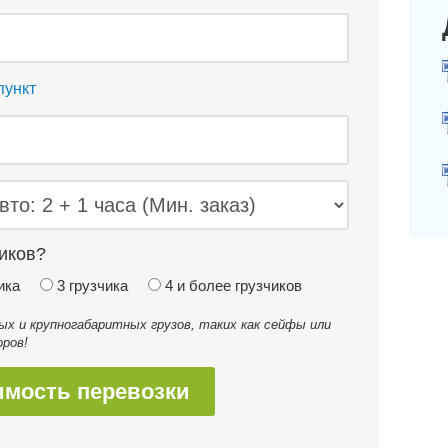
пункт
иков?
ика
3 грузчика
4 и более грузчиков
 и крупногабаритных грузов, таких как сейфы или
ров!
имость перевозки