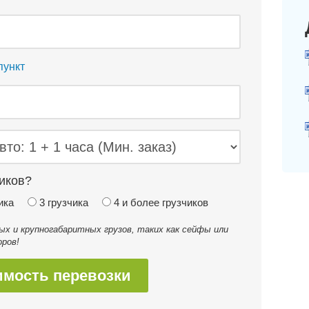
пункт
иков?
ика
3 грузчика
4 и более грузчиков
 и крупногабаритных грузов, таких как сейфы или
ров!
имость перевозки