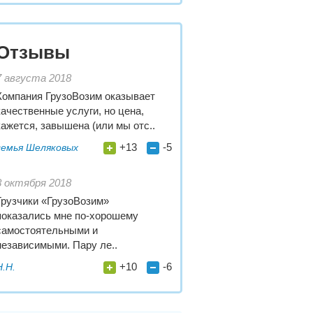
Отзывы
7 августа 2018
Компания ГрузоВозим оказывает
качественные услуги, но цена,
кажется, завышена (или мы отс..
+13
-5
семья Шеляковых
8 октября 2018
Грузчики «ГрузоВозим»
показались мне по-хорошему
самостоятельными и
независимыми. Пару ле..
+10
-6
Н.Н.