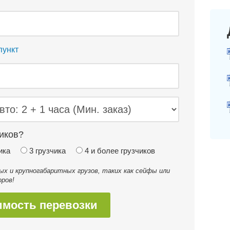
пункт
иков?
ика
3 грузчика
4 и более грузчиков
 и крупногабаритных грузов, таких как сейфы или
ров!
имость перевозки