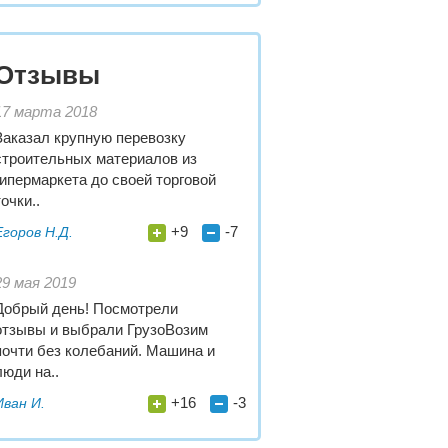
Отзывы
17 марта 2018
Заказал крупную перевозку
строительных материалов из
гипермаркета до своей торговой
точки..
+9
-7
Егоров Н.Д.
29 мая 2019
Добрый день! Посмотрели
отзывы и выбрали ГрузоВозим
почти без колебаний. Машина и
люди на..
+16
-3
Иван И.