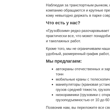
Наблюдая за транспортным рынком, к
компанию обращаются и крупные пред
кому невыгодно держать в парке сов
Что есть у нас?
«ГрузоВозим» редко разочаровывает
практически все, что может понадоб
и такелажных работ.
Кроме того, мы не ограничиваем наши
удобный, размеренный график работ, 
Мы предлагаем:
автокраны отечественных и за
тонн
мобильные краны с телескопич
манипуляторы (крановая устано
грузов средней тяжести, грузоп
низкорамники (грузовики с откр
грузоподъемностью от 10 до 60
Позвонив нам, вы переложите все св