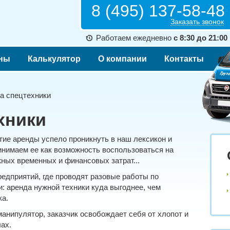
8 (495) 137-58-48
Заказать звонок
Работаем ежедневно
с 8:30 до 21:00
ны
Калькулятор
О компании
Контакты
 спецтехники
хники
ятие аренды успело проникнуть в наш лексикон и
инимаем ее как возможность воспользоваться на
ных временных и финансовых затрат...
редприятий, где проводят разовые работы по
и: аренда нужной техники куда выгоднее, чем
ка.
манипулятор, заказчик освобождает себя от хлопот и
ах.