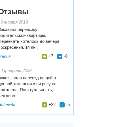
Отзывы
16 января 2018
Заказала перевозку
родительской квартиры.
Переехать хотелось до вечера
воскресенья. 14 ян..
+7
-8
Мария
14 февраля 2020
Заказывала переезд вещей в
данной компании и ни разу не
пожалела. Пунктуальность,
вежливо..
+22
-5
Надежда