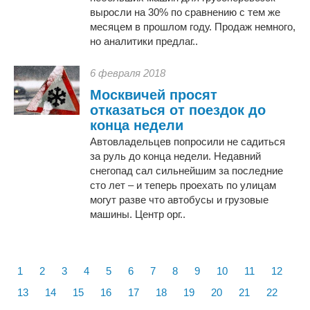
выросли на 30% по сравнению с тем же
месяцем в прошлом году. Продаж немного,
но аналитики предлаг..
6 февраля 2018
Москвичей просят
отказаться от поездок до
конца недели
Автовладельцев попросили не садиться
за руль до конца недели. Недавний
снегопад сал сильнейшим за последние
сто лет – и теперь проехать по улицам
могут разве что автобусы и грузовые
машины. Центр орг..
1
2
3
4
5
6
7
8
9
10
11
12
13
14
15
16
17
18
19
20
21
22