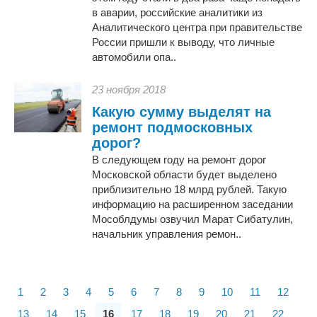
в аварии, российские аналитики из
Аналитического центра при правительстве
России пришли к выводу, что личные
автомобили опа..
23 ноября 2018
Какую сумму выделят на
ремонт подмосковных
дорог?
В следующем году на ремонт дорог
Московской области будет выделено
приблизительно 18 млрд рублей. Такую
информацию на расширенном заседании
Мособлдумы озвучил Марат Сибатулин,
начальник управления ремон..
1
2
3
4
5
6
7
8
9
10
11
12
13
14
15
16
17
18
19
20
21
22